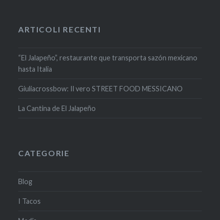
(Si
apre
(Si
(Si
apre
apre
in
apre
apre
in
in
una
in
in
una
una
nuova
una
una
nuova
nuova
finestra)
nuova
nuova
finestra)
ARTICOLI RECENTI
finestra)
finestra)
finestra)
“El Jalapeño”, restaurante que transporta sazón mexicano
hasta Italia
Giuliacrossbow: Il vero STREET FOOD MESSICANO
La Cantina de El Jalapeño
CATEGORIE
Blog
I Tacos