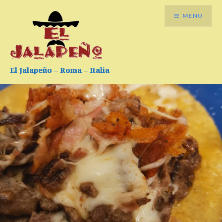
Vai
MENU
al
contenuto
El Jalapeño – Roma – Italia