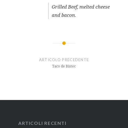
Grilled Beef, melted cheese
and bacon.
Navigazione
articoli
ARTICOLO PRECEDENTE
Taco de Bistec
ARTICOLI RECENTI