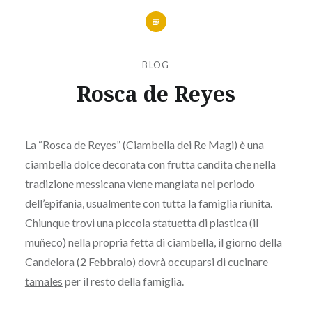
BLOG
Rosca de Reyes
Pubblicato
il
5
da
GENNAIO
La “Rosca de Reyes” (Ciambella dei Re Magi) è una
ELJALAPENO
2018
ciambella dolce decorata con frutta candita che nella
tradizione messicana viene mangiata nel periodo
dell’epifania, usualmente con tutta la famiglia riunita.
Chiunque trovi una piccola statuetta di plastica (il
muñeco) nella propria fetta di ciambella, il giorno della
Candelora (2 Febbraio) dovrà occuparsi di cucinare
tamales
per il resto della famiglia.